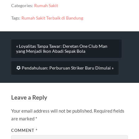
Categories:
Rumah Sakit
Tags:
Rumah Sakit Terbaik di Bandung
« Loyalitas Tanpa Tawar: Deretan One Club Man
yang Menjadi Ikon Abadi Sepak Bola
Pendahuluan: Perburuan Striker Baru Dimulai »
Leave a Reply
Your email address will not be published.
Required fields
are marked
*
COMMENT
*