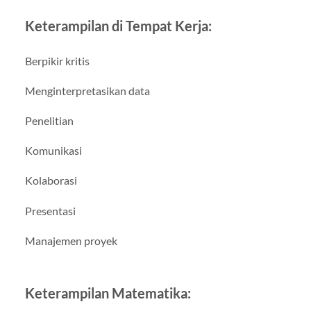
Keterampilan di Tempat Kerja:
Berpikir kritis
Menginterpretasikan data
Penelitian
Komunikasi
Kolaborasi
Presentasi
Manajemen proyek
Keterampilan Matematika: