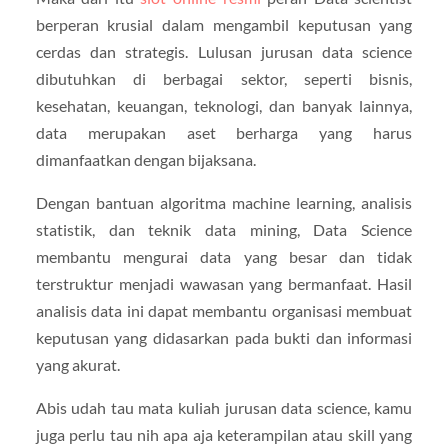
berperan krusial dalam mengambil keputusan yang
cerdas dan strategis. Lulusan jurusan data science
dibutuhkan di berbagai sektor, seperti bisnis,
kesehatan, keuangan, teknologi, dan banyak lainnya,
data merupakan aset berharga yang harus
dimanfaatkan dengan bijaksana.
Dengan bantuan algoritma machine learning, analisis
statistik, dan teknik data mining, Data Science
membantu mengurai data yang besar dan tidak
terstruktur menjadi wawasan yang bermanfaat. Hasil
analisis data ini dapat membantu organisasi membuat
keputusan yang didasarkan pada bukti dan informasi
yang akurat.
Abis udah tau mata kuliah jurusan data science, kamu
juga perlu tau nih apa aja keterampilan atau skill yang