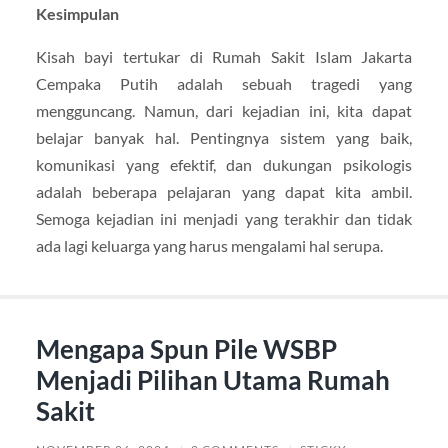
Kesimpulan
Kisah bayi tertukar di Rumah Sakit Islam Jakarta
Cempaka Putih adalah sebuah tragedi yang
mengguncang. Namun, dari kejadian ini, kita dapat
belajar banyak hal. Pentingnya sistem yang baik,
komunikasi yang efektif, dan dukungan psikologis
adalah beberapa pelajaran yang dapat kita ambil.
Semoga kejadian ini menjadi yang terakhir dan tidak
ada lagi keluarga yang harus mengalami hal serupa.
Mengapa Spun Pile WSBP
Menjadi Pilihan Utama Rumah
Sakit