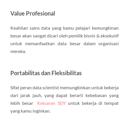
Value Profesional
Keahlian sains data yang kamu pelajari kemungkinan
besar akan sangat dicari oleh pemilik bisnis & eksekutif
untuk memanfaatkan data besar dalam organisasi
mereka.
Portabilitas dan Fleksibilitas
Sifat peran data scientist memungkinkan untuk bekerja
dari jarak jauh, yang dapat berarti kebebasan yang
lebih besar
Keluaran SDY
untuk bekerja di tempat
yang kamu inginkan.