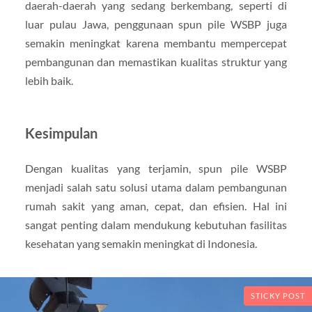
daerah-daerah yang sedang berkembang, seperti di
luar pulau Jawa, penggunaan spun pile WSBP juga
semakin meningkat karena membantu mempercepat
pembangunan dan memastikan kualitas struktur yang
lebih baik.
Kesimpulan
Dengan kualitas yang terjamin, spun pile WSBP
menjadi salah satu solusi utama dalam pembangunan
rumah sakit yang aman, cepat, dan efisien. Hal ini
sangat penting dalam mendukung kebutuhan fasilitas
kesehatan yang semakin meningkat di Indonesia.
STICKY POST