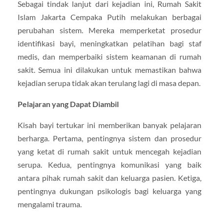
Sebagai tindak lanjut dari kejadian ini, Rumah Sakit
Islam Jakarta Cempaka Putih melakukan berbagai
perubahan sistem. Mereka memperketat prosedur
identifikasi bayi, meningkatkan pelatihan bagi staf
medis, dan memperbaiki sistem keamanan di rumah
sakit. Semua ini dilakukan untuk memastikan bahwa
kejadian serupa tidak akan terulang lagi di masa depan.
Pelajaran yang Dapat Diambil
Kisah bayi tertukar ini memberikan banyak pelajaran
berharga. Pertama, pentingnya sistem dan prosedur
yang ketat di rumah sakit untuk mencegah kejadian
serupa. Kedua, pentingnya komunikasi yang baik
antara pihak rumah sakit dan keluarga pasien. Ketiga,
pentingnya dukungan psikologis bagi keluarga yang
mengalami trauma.