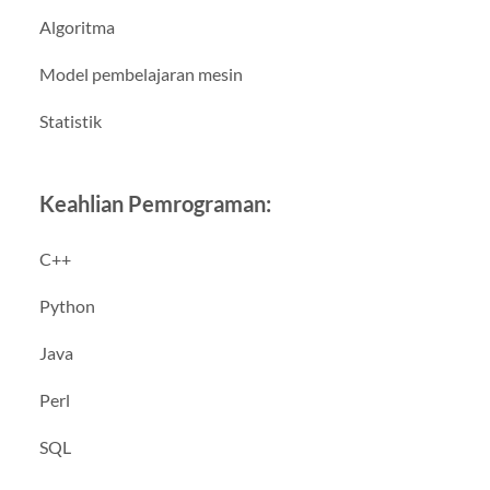
Algoritma
Model pembelajaran mesin
Statistik
Keahlian Pemrograman:
C++
Python
Java
Perl
SQL