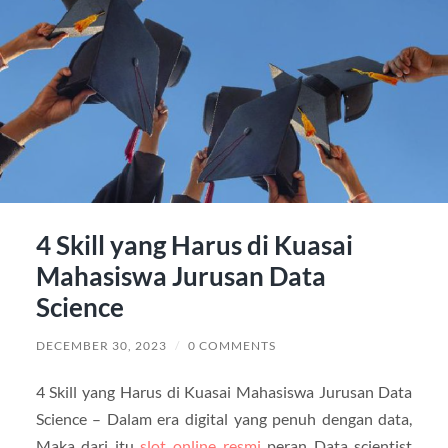
4 Skill yang Harus di Kuasai
Mahasiswa Jurusan Data
Science
DECEMBER 30, 2023
/
0 COMMENTS
4 Skill yang Harus di Kuasai Mahasiswa Jurusan Data
Science – Dalam era digital yang penuh dengan data,
Maka dari itu
slot online resmi
peran Data scientist