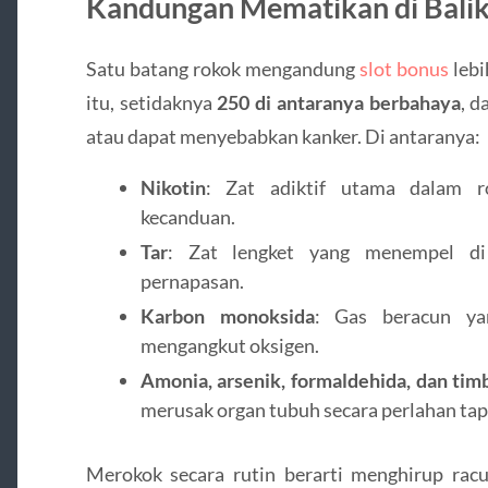
Kandungan Mematikan di Bali
Satu batang rokok mengandung
slot bonus
lebi
itu, setidaknya
250 di antaranya berbahaya
, d
atau dapat menyebabkan kanker. Di antaranya:
Nikotin
: Zat adiktif utama dalam 
kecanduan.
Tar
: Zat lengket yang menempel di
pernapasan.
Karbon monoksida
: Gas beracun y
mengangkut oksigen.
Amonia, arsenik, formaldehida, dan tim
merusak organ tubuh secara perlahan tapi
Merokok secara rutin berarti menghirup racu