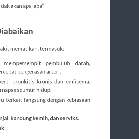
dak akan apa-apa”.
Diabaikan
akit mematikan, termasuk:
 mempersempit pembuluh darah,
cepat pengerasan arteri.
perti bronkitis kronis dan emfisema,
rnapas seumur hidup.
ru terkait langsung dengan kebiasaan
njal, kandung kemih, dan serviks
.
ak
.