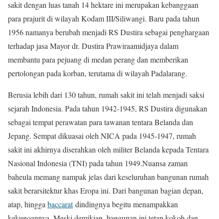
sakit dengan luas tanah 14 hektare ini merupakan kebanggaan
para prajurit di wilayah Kodam III/Siliwangi. Baru pada tahun
1956 namanya berubah menjadi RS Dustira sebagai penghargaan
terhadap jasa Mayor dr. Dustira Prawiraamidjaya dalam
membantu para pejuang di medan perang dan memberikan
pertolongan pada korban, terutama di wilayah Padalarang.
Berusia lebih dari 130 tahun, rumah sakit ini telah menjadi saksi
sejarah Indonesia. Pada tahun 1942-1945, RS Dustira digunakan
sebagai tempat perawatan para tawanan tentara Belanda dan
Jepang. Sempat dikuasai oleh NICA pada 1945-1947, rumah
sakit ini akhirnya diserahkan oleh militer Belanda kepada Tentara
Nasional Indonesia (TNI) pada tahun 1949.Nuansa zaman
baheula memang nampak jelas dari keseluruhan bangunan rumah
sakit berarsitektur khas Eropa ini. Dari bangunan bagian depan,
atap, hingga
baccarat
dindingnya begitu menampakkan
kekunoannya. Meski demikian, bangunan ini tetap kokoh dan