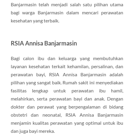
Banjarmasin telah menjadi salah satu pilihan utama
bagi warga Banjarmasin dalam mencari perawatan
kesehatan yang terbaik.
RSIA Annisa Banjarmasin
Bagi calon ibu dan keluarga yang membutuhkan
layanan kesehatan terkait kehamilan, persalinan, dan
perawatan bayi, RSIA Annisa Banjarmasin adalah
pilihan yang sangat baik. Rumah sakit ini menyediakan
fasilitas lengkap untuk perawatan ibu hamil,
melahirkan, serta perawatan bayi dan anak. Dengan
dokter dan perawat yang berpengalaman di bidang
obstetri dan neonatal, RSIA Annisa Banjarmasin
menjamin kualitas perawatan yang optimal untuk ibu
dan juga bayi mereka.