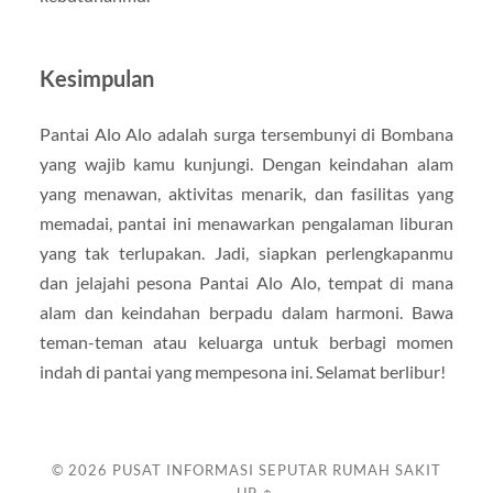
Kesimpulan
Pantai Alo Alo adalah surga tersembunyi di Bombana
yang wajib kamu kunjungi. Dengan keindahan alam
yang menawan, aktivitas menarik, dan fasilitas yang
memadai, pantai ini menawarkan pengalaman liburan
yang tak terlupakan. Jadi, siapkan perlengkapanmu
dan jelajahi pesona Pantai Alo Alo, tempat di mana
alam dan keindahan berpadu dalam harmoni. Bawa
teman-teman atau keluarga untuk berbagi momen
indah di pantai yang mempesona ini. Selamat berlibur!
© 2026
PUSAT INFORMASI SEPUTAR RUMAH SAKIT
—
UP ↑