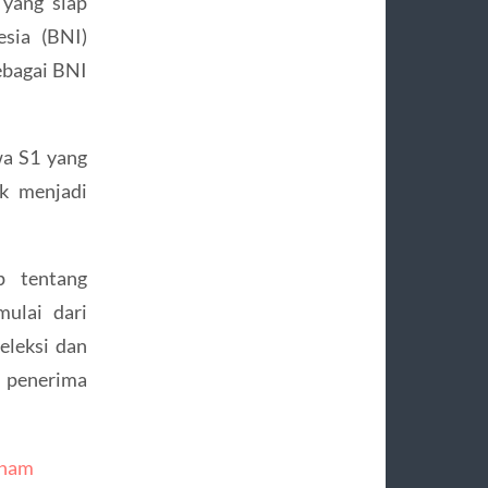
yang siap
esia (BNI)
ebagai BNI
wa S1 yang
uk menjadi
p tentang
ulai dari
eleksi dan
 penerima
Enam