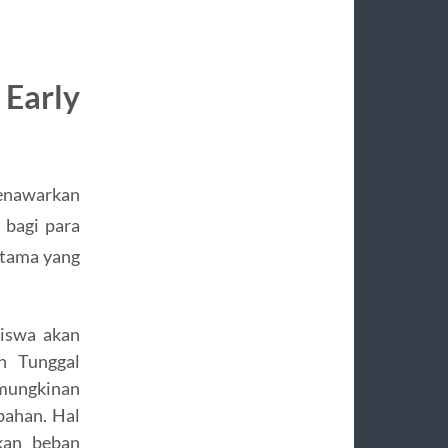
Early
enawarkan
 bagi para
utama yang
iswa akan
h Tunggal
mungkinan
bahan. Hal
kan beban