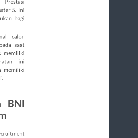
Prestasi
ter 5. Ini
ukan bagi
al calon
pada saat
s memiliki
atan ini
 memiliki
i.
a BNI
am
ecruitment