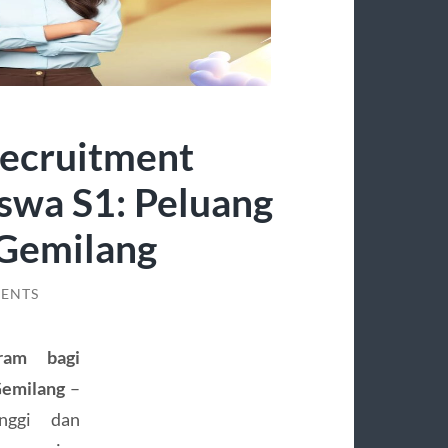
Recruitment
swa S1: Peluang
 Gemilang
ENTS
ram bagi
Gemilang
–
nggi dan