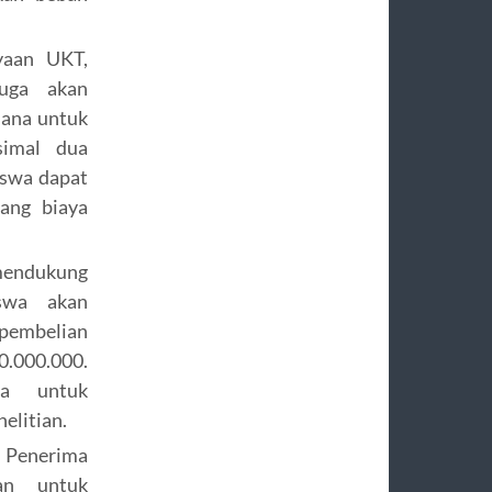
yaan UKT,
uga akan
dana untuk
simal dua
iswa dapat
ang biaya
endukung
iswa akan
pembelian
.000.000.
na untuk
elitian.
Penerima
an untuk