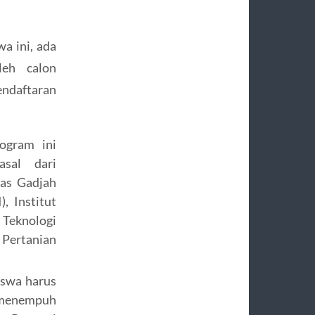
a ini, ada
leh calon
endaftaran
ogram ini
sal dari
tas Gadjah
, Institut
Teknologi
 Pertanian
iswa harus
 menempuh