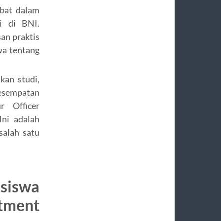
ibat dalam
i di BNI.
an praktis
a tentang
kan studi,
esempatan
r Officer
ni adalah
salah satu
asiswa
ment