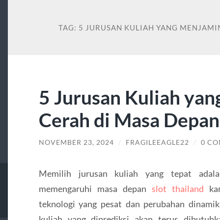
TAG:
5 JURUSAN KULIAH YANG MENJAMI
5 Jurusan Kuliah yan
Cerah di Masa Depan
NOVEMBER 23, 2024
/
FRAGILEEAGLE22
/
0 C
Memilih jurusan kuliah yang tepat adal
memengaruhi masa depan
slot thailand
kar
teknologi yang pesat dan perubahan dinamika
kuliah yang diprediksi akan terus dibutuhka